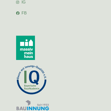
IG
FB